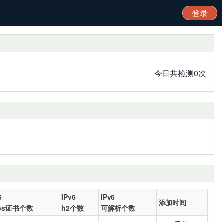
登录
今日共检测
0
次
6
IPv6
IPv6
添加时间
tps证书个数
h2个数
可解析个数