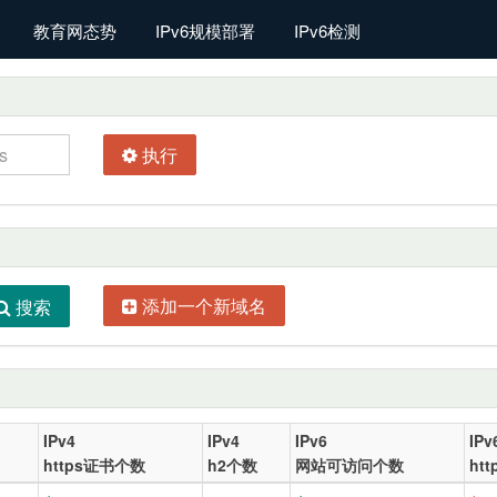
教育网态势
IPv6规模部署
IPv6检测
执行
添加一个新域名
搜索
IPv4
IPv4
IPv6
IPv
https证书个数
h2个数
网站可访问个数
ht